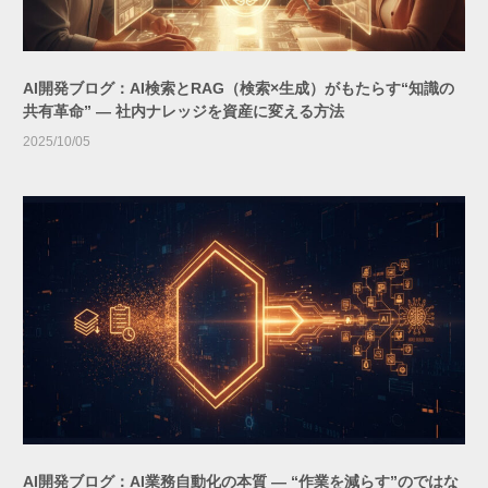
AI開発ブログ：AI検索とRAG（検索×生成）がもたらす“知識の
共有革命” ― 社内ナレッジを資産に変える方法
2025/10/05
AI開発ブログ：AI業務自動化の本質 ― “作業を減らす”のではな