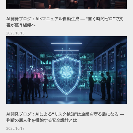
AI開発ブログ：AI×マニュアル自動生成 ― “書く時間ゼロ”で文
書が整う組織へ
2025/10/18
AI開発ブログ：AIによる“リスク検知”は企業を守る盾になる ―
判断の属人化を排除する安全設計とは
2025/10/17