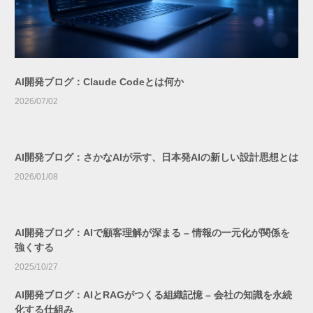
AI開発ブログ：Claude Codeとは何か
2026/07/02
AI開発ブログ：さかなAIが示す、日本発AIの新しい設計思想とは
2026/01/08
AI開発ブログ：AIで顧客理解が深まる – 情報の一元化が関係を
強くする
2025/10/27
AI開発ブログ：AIとRAGがつくる組織記憶 – 会社の知識を永続
化する仕組み