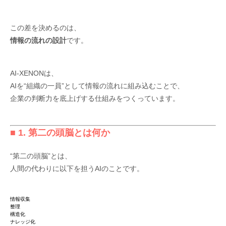
この差を決めるのは、
情報の流れの設計
です。
AI-XENONは、
AIを“組織の一員”として情報の流れに組み込むことで、
企業の判断力を底上げする仕組みをつくっています。
■ 1. 第二の頭脳とは何か
“第二の頭脳”とは、
人間の代わりに以下を担うAIのことです。
情報収集
整理
構造化
ナレッジ化