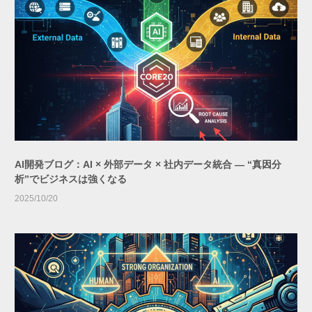
AI開発ブログ：AI × 外部データ × 社内データ統合 ― “真因分
析”でビジネスは強くなる
2025/10/20