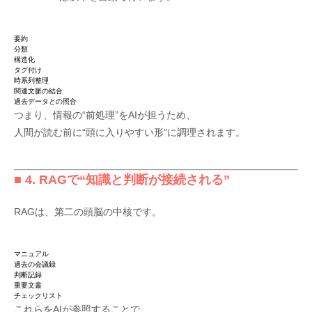
要約
分類
構造化
タグ付け
時系列整理
関連文脈の結合
過去データとの照合
つまり、情報の“前処理”をAIが担うため、
人間が読む前に“頭に入りやすい形”に調理されます。
■ 4. RAGで“知識と判断が接続される”
RAGは、第二の頭脳の中核です。
マニュアル
過去の会議録
判断記録
重要文書
チェックリスト
これらをAIが参照することで、