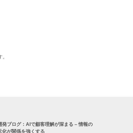
す。
I開発ブログ：AIで顧客理解が深まる – 情報の
元化が関係を強くする