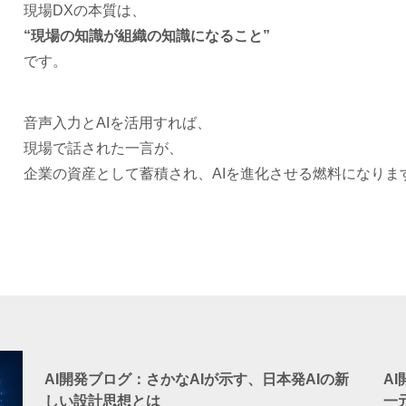
現場DXの本質は、
“現場の知識が組織の知識になること”
です。
音声入力とAIを活用すれば、
現場で話された一言が、
企業の資産として蓄積され、AIを進化させる燃料になりま
AI開発ブログ：さかなAIが示す、日本発AIの新
A
しい設計思想とは
一