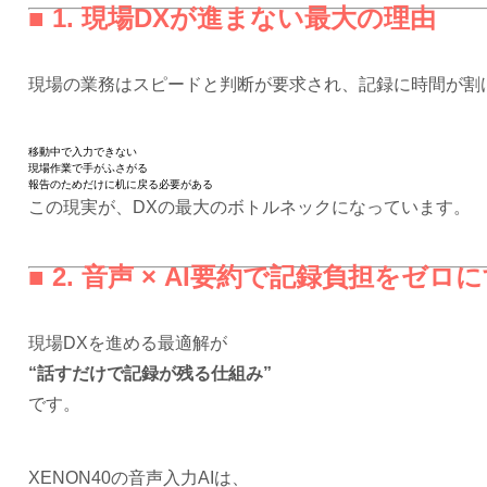
■ 1. 現場DXが進まない最大の理由
現場の業務はスピードと判断が要求され、記録に時間が割
移動中で入力できない
現場作業で手がふさがる
報告のためだけに机に戻る必要がある
この現実が、DXの最大のボトルネックになっています。
■ 2. 音声 × AI要約で記録負担をゼロ
現場DXを進める最適解が
“話すだけで記録が残る仕組み”
です。
XENON40の音声入力AIは、