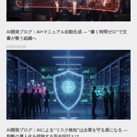
AI開発ブログ：AI×マニュアル自動生成 ― “書く時間ゼロ”で文
書が整う組織へ
2025/10/18
AI開発ブログ：AIによる“リスク検知”は企業を守る盾になる ―
判断の属人化を排除する安全設計とは